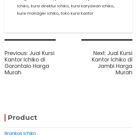
,
,
,
ichiko
kursi direktur ichiko
kursi karyawan ichiko
,
kursi manager ichiko
toko kursi kantor
Post
navigation
Previous
Next
Previous:
Jual Kursi
Next:
Jual Kursi
post:
post:
Kantor Ichiko di
Kantor Ichiko di
Gorontalo Harga
Jambi Harga
Murah
Murah
Product
Brankas Ichiko