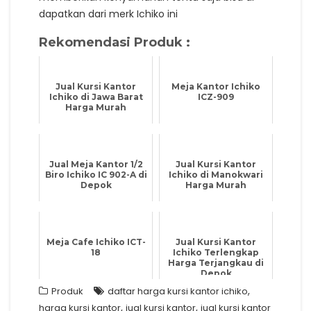
dapatkan dari merk Ichiko ini
Rekomendasi Produk :
Jual Kursi Kantor
Meja Kantor Ichiko
Ichiko di Jawa Barat
ICZ-909
Harga Murah
Jual Meja Kantor 1/2
Jual Kursi Kantor
Biro Ichiko IC 902-A di
Ichiko di Manokwari
Depok
Harga Murah
Meja Cafe Ichiko ICT-
Jual Kursi Kantor
18
Ichiko Terlengkap
Harga Terjangkau di
Depok
,
Produk
daftar harga kursi kantor ichiko
,
,
harga kursi kantor
jual kursi kantor
jual kursi kantor