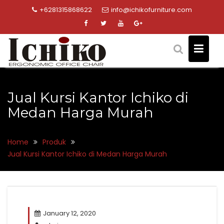
Skip
+6281315868622
info@ichikofurniture.com
to
content
Jual Kursi Kantor Ichiko di
Medan Harga Murah
Home
Produk
Jual Kursi Kantor Ichiko di Medan Harga Murah
January 12, 2020