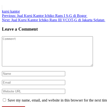
kursi kantor
Post
Previous
Previous:
Jual Kursi Kantor Ichiko Rans I S-G di Bogor
Next
post:
Next:
Jual Kursi Kantor Ichiko Rans III VCOT-G di Jakarta Selatan
navigation
post:
Leave a Comment
Save my name, email, and website in this browser for the next ti