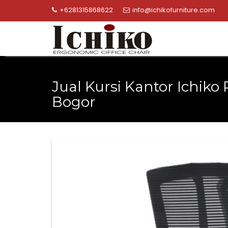
Skip
+6281315868622
info@ichikofurniture.com
to
content
Jual Kursi Kantor Ichiko R
Bogor