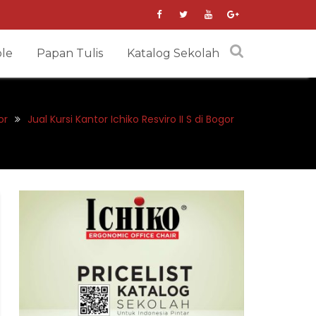
le
Papan Tulis
Katalog Sekolah
or
Jual Kursi Kantor Ichiko Resviro II S di Bogor