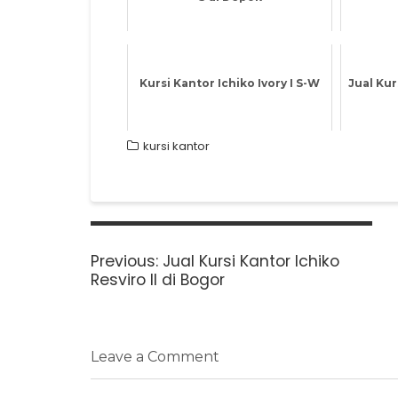
Kursi Kantor Ichiko Ivory I S-W
Jual Kur
kursi kantor
Post
navigation
Previous
Previous:
Jual Kursi Kantor Ichiko
post:
Resviro II di Bogor
Leave a Comment