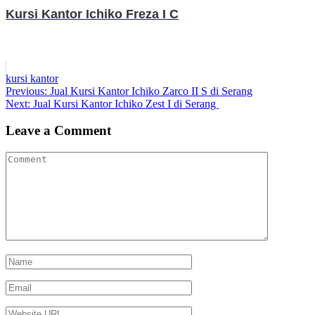
Kursi Kantor Ichiko Freza I C
kursi kantor
Post
Previous
Previous:
Jual Kursi Kantor Ichiko Zarco II S di Serang
Next
post:
Next:
Jual Kursi Kantor Ichiko Zest I di Serang
navigation
post:
Leave a Comment