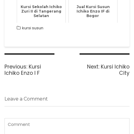
Kursi Sekolah Ichiko
Jual Kursi Susun
Zuri II di Tangerang
Ichiko Enzo IF di
Selatan
Bogor
kursi susun
Post
navigation
Previous
Next
Previous:
Kursi
Next:
Kursi Ichiko
post:
post:
Ichiko Enzo I F
City
Leave a Comment