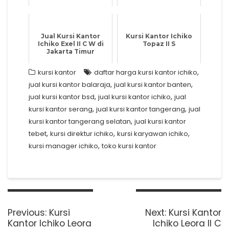
Jual Kursi Kantor
Kursi Kantor Ichiko
Ichiko Exel II C W di
Topaz II S
Jakarta Timur
,
kursi kantor
daftar harga kursi kantor ichiko
,
,
jual kursi kantor balaraja
jual kursi kantor banten
,
,
jual kursi kantor bsd
jual kursi kantor ichiko
jual
,
,
kursi kantor serang
jual kursi kantor tangerang
jual
,
kursi kantor tangerang selatan
jual kursi kantor
,
,
,
tebet
kursi direktur ichiko
kursi karyawan ichiko
,
kursi manager ichiko
toko kursi kantor
Post
navigation
Previous
Next
Previous:
Kursi
Next:
Kursi Kantor
post:
post:
Kantor Ichiko Leora
Ichiko Leora II C