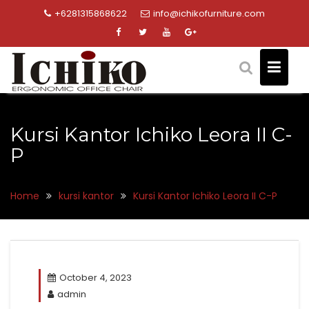
Skip
+6281315868622
info@ichikofurniture.com
to
content
Kursi Kantor Ichiko Leora II C-
P
Home
kursi kantor
Kursi Kantor Ichiko Leora II C-P
October 4, 2023
admin