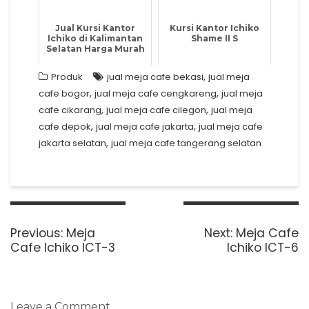
Jual Kursi Kantor
Kursi Kantor Ichiko
Ichiko di Kalimantan
Shame II S
Selatan Harga Murah
,
Produk
jual meja cafe bekasi
jual meja
,
,
cafe bogor
jual meja cafe cengkareng
jual meja
,
,
cafe cikarang
jual meja cafe cilegon
jual meja
,
,
cafe depok
jual meja cafe jakarta
jual meja cafe
,
jakarta selatan
jual meja cafe tangerang selatan
Post
navigation
Previous
Next
Previous:
Meja
Next:
Meja Cafe
post:
post:
Cafe Ichiko ICT-3
Ichiko ICT-6
Leave a Comment