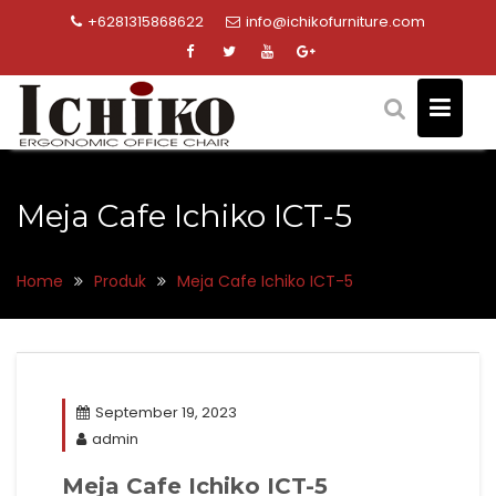
Skip
+6281315868622
info@ichikofurniture.com
to
content
Meja Cafe Ichiko ICT-5
Home
Produk
Meja Cafe Ichiko ICT-5
September 19, 2023
admin
Meja Cafe Ichiko ICT-5