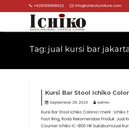
Skip
+6281315868622
info@ichikofurniture.com
to
content
Tag:
jual kursi bar jakart
Kursi Bar Stool Ichiko Colon
September 29, 2023
admin
Kursi Bar Stool Ichiko Colona I merk : Ichiko 
Foot Ring, Roda Rekomendasi Produk :Jual Ku
Counter Ichiko IC-800 HR SukabumiJual Kursi