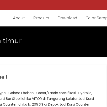
About
Product
Download
Color Samp
a timur
a I
type : Colona I bahan : Oscar/Fabric spesifikasi : Hydrolic,
rsi Bar Stool Ichiko VITOR di Tangerang SelatanJual Kursi
 Counter Ichiko Ic 209 XS di Depok Jual Kursi Counter