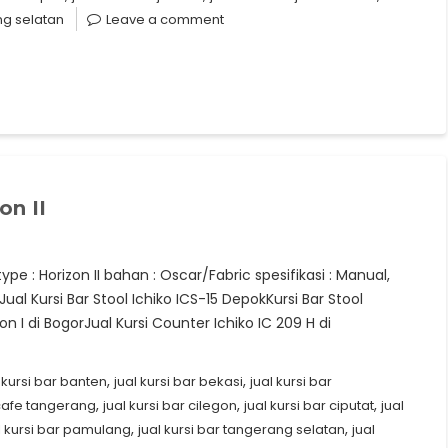
ng selatan
Leave a comment
on II
 type : Horizon II bahan : Oscar/Fabric spesifikasi : Manual,
ual Kursi Bar Stool Ichiko ICS-15 DepokKursi Bar Stool
zon I di BogorJual Kursi Counter Ichiko IC 209 H di
,
,
l kursi bar banten
jual kursi bar bekasi
jual kursi bar
,
,
,
 cafe tangerang
jual kursi bar cilegon
jual kursi bar ciputat
jual
,
,
l kursi bar pamulang
jual kursi bar tangerang selatan
jual