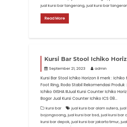
,
jual kursi bar tangerang
jual kursi bar tangera
Read More
Kursi Bar Stool Ichiko Horiz
September 21, 2023
admin
Kursi Bar Stool Ichiko Horizon II merk : Ichiko
Foot Ring, Roda Stabil Rekomendasi Produk :J
Ichiko GISHA IIIJual Kursi Counter Ichiko Hori
Bogor Jual Kursi Counter Ichiko ICS 08…
,
kursi bar
jual kursi bar alam sutera
jua
,
,
bojongsoang
jual kursi bar bsd
jual kursi bar
,
,
kursi bar depok
jual kursi bar jakarta timur
jua