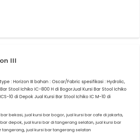
on III
 type : Horizon III bahan : Oscar/Fabric spesifikasi : Hydrolic,
r Stool Ichiko IC-800 H di BogorJual Kursi Bar Stool Ichiko
ICS-10 di Depok Jual Kursi Bar Stool Ichiko IC M-10 di
,
,
,
i bar bekasi
jual kursi bar bogor
jual kursi bar cafe di jakarta
,
,
i bar depok
jual kursi bar di tangerang selatan
jual kursi bar
,
ar tangerang
jual kursi bar tangerang selatan