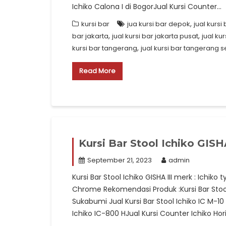
Ichiko Calona I di BogorJual Kursi Counter…
,
kursi bar
jua kursi bar depok
jual kursi
,
,
bar jakarta
jual kursi bar jakarta pusat
jual kur
,
kursi bar tangerang
jual kursi bar tangerang s
Read More
Kursi Bar Stool Ichiko GISHA
September 21, 2023
admin
Kursi Bar Stool Ichiko GISHA III merk : Ichiko 
Chrome Rekomendasi Produk :Kursi Bar Stool I
Sukabumi Jual Kursi Bar Stool Ichiko IC M-10 
Ichiko IC-800 HJual Kursi Counter Ichiko Ho