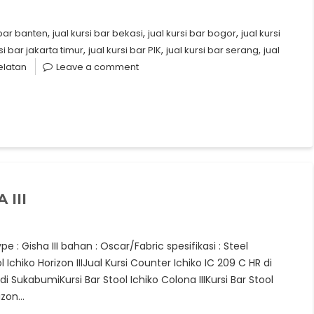
,
,
,
 bar banten
jual kursi bar bekasi
jual kursi bar bogor
jual kursi
,
,
,
si bar jakarta timur
jual kursi bar PIK
jual kursi bar serang
jual
elatan
Leave a comment
 III
type : Gisha III bahan : Oscar/Fabric spesifikasi : Steel
chiko Horizon IIIJual Kursi Counter Ichiko IC 209 C HR di
di SukabumiKursi Bar Stool Ichiko Colona IIIKursi Bar Stool
rizon…