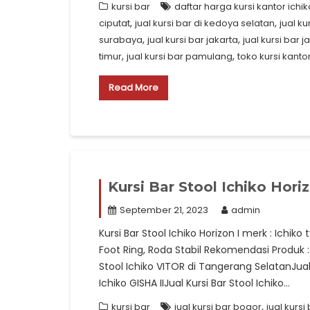
kursi bar
daftar harga kursi kantor ichik
,
,
ciputat
jual kursi bar di kedoya selatan
jual k
,
,
surabaya
jual kursi bar jakarta
jual kursi bar 
,
,
timur
jual kursi bar pamulang
toko kursi kanto
Read More
Kursi Bar Stool Ichiko Horiz
September 21, 2023
admin
Kursi Bar Stool Ichiko Horizon I merk : Ichiko 
Foot Ring, Roda Stabil Rekomendasi Produk :Ju
Stool Ichiko VITOR di Tangerang SelatanJual 
Ichiko GISHA IIJual Kursi Bar Stool Ichiko…
,
kursi bar
jual kursi bar bogor
jual kurs