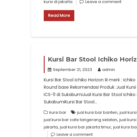
kursi di jakarta
Leave a comment
Read More
Kursi Bar Stool Ichiko Horiz
September 21, 2023
admin
Kursi Bar Stool Ichiko Horizon III merk : Ichiko
Round base Rekomendasi Produk :Jual Kursi Ba
ICS-11 di SukabumiJual Kursi Bar Stool Ichiko 
SukabumiKursi Bar Stool…
,
kursi bar
jual kursi bar banten
jual kurs
,
jual kursi bar cafe tangerang selatan
jual kurs
,
,
jakarta
jual kursi bar jakarta timur
jual kursi b
Leave a comment