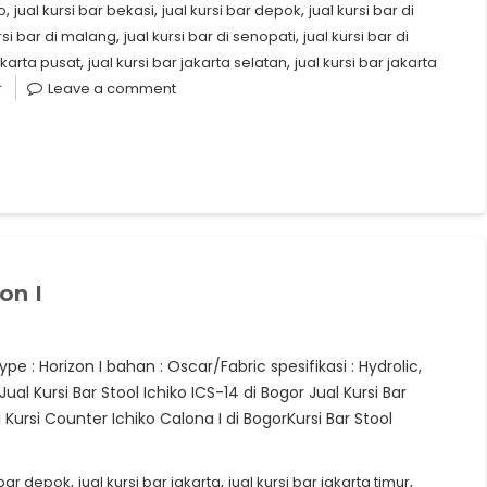
,
,
,
o
jual kursi bar bekasi
jual kursi bar depok
jual kursi bar di
,
,
ursi bar di malang
jual kursi bar di senopati
jual kursi bar di
,
,
jakarta pusat
jual kursi bar jakarta selatan
jual kursi bar jakarta
r
Leave a comment
on I
type : Horizon I bahan : Oscar/Fabric spesifikasi : Hydrolic,
al Kursi Bar Stool Ichiko ICS-14 di Bogor Jual Kursi Bar
Kursi Counter Ichiko Calona I di BogorKursi Bar Stool
,
,
,
i bar depok
jual kursi bar jakarta
jual kursi bar jakarta timur