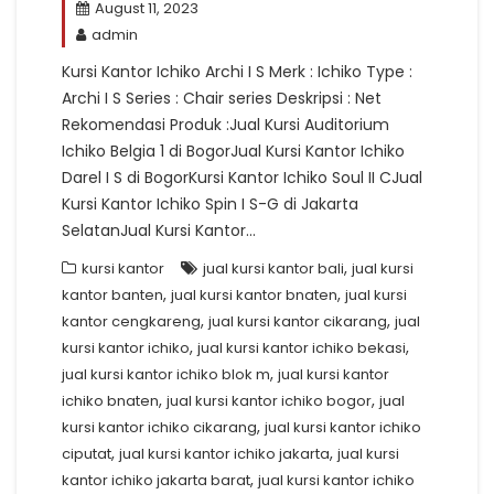
August 11, 2023
admin
Kursi Kantor Ichiko Archi I S Merk : Ichiko Type :
Archi I S Series : Chair series Deskripsi : Net
Rekomendasi Produk :Jual Kursi Auditorium
Ichiko Belgia 1 di BogorJual Kursi Kantor Ichiko
Darel I S di BogorKursi Kantor Ichiko Soul II CJual
Kursi Kantor Ichiko Spin I S-G di Jakarta
SelatanJual Kursi Kantor…
,
kursi kantor
jual kursi kantor bali
jual kursi
,
,
kantor banten
jual kursi kantor bnaten
jual kursi
,
,
kantor cengkareng
jual kursi kantor cikarang
jual
,
,
kursi kantor ichiko
jual kursi kantor ichiko bekasi
,
jual kursi kantor ichiko blok m
jual kursi kantor
,
,
ichiko bnaten
jual kursi kantor ichiko bogor
jual
,
kursi kantor ichiko cikarang
jual kursi kantor ichiko
,
,
ciputat
jual kursi kantor ichiko jakarta
jual kursi
,
kantor ichiko jakarta barat
jual kursi kantor ichiko