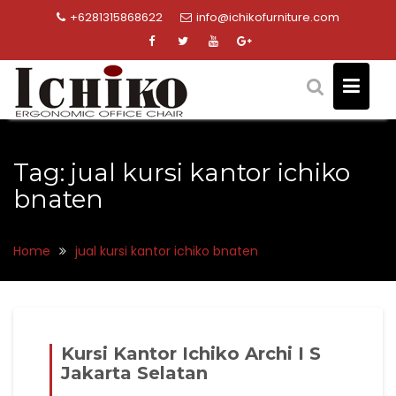
Skip
+6281315868622
info@ichikofurniture.com
to
content
Tag:
jual kursi kantor ichiko
bnaten
Home
jual kursi kantor ichiko bnaten
Kursi Kantor Ichiko Archi I S
Jakarta Selatan