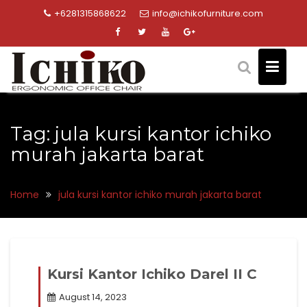
Skip
+6281315868622
info@ichikofurniture.com
to
content
Tag:
jula kursi kantor ichiko
murah jakarta barat
Home
jula kursi kantor ichiko murah jakarta barat
Kursi Kantor Ichiko Darel II C
August 14, 2023