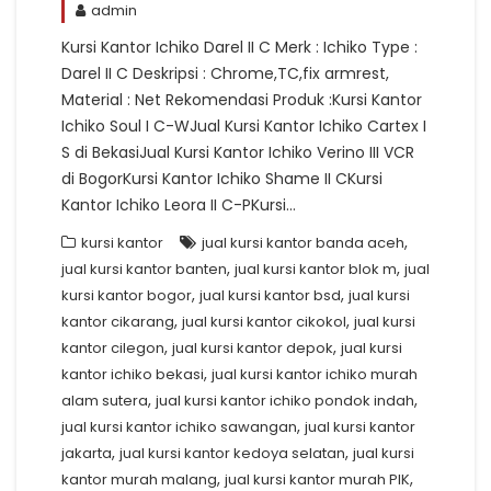
admin
Kursi Kantor Ichiko Darel II C Merk : Ichiko Type :
Darel II C Deskripsi : Chrome,TC,fix armrest,
Material : Net Rekomendasi Produk :Kursi Kantor
Ichiko Soul I C-WJual Kursi Kantor Ichiko Cartex I
S di BekasiJual Kursi Kantor Ichiko Verino III VCR
di BogorKursi Kantor Ichiko Shame II CKursi
Kantor Ichiko Leora II C-PKursi…
,
kursi kantor
jual kursi kantor banda aceh
,
,
jual kursi kantor banten
jual kursi kantor blok m
jual
,
,
kursi kantor bogor
jual kursi kantor bsd
jual kursi
,
,
kantor cikarang
jual kursi kantor cikokol
jual kursi
,
,
kantor cilegon
jual kursi kantor depok
jual kursi
,
kantor ichiko bekasi
jual kursi kantor ichiko murah
,
,
alam sutera
jual kursi kantor ichiko pondok indah
,
jual kursi kantor ichiko sawangan
jual kursi kantor
,
,
jakarta
jual kursi kantor kedoya selatan
jual kursi
,
,
kantor murah malang
jual kursi kantor murah PIK