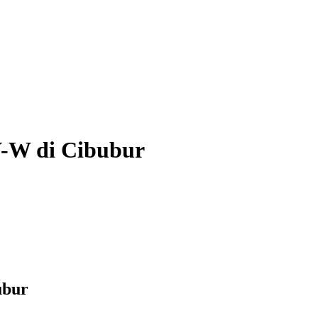
V-W di Cibubur
ubur