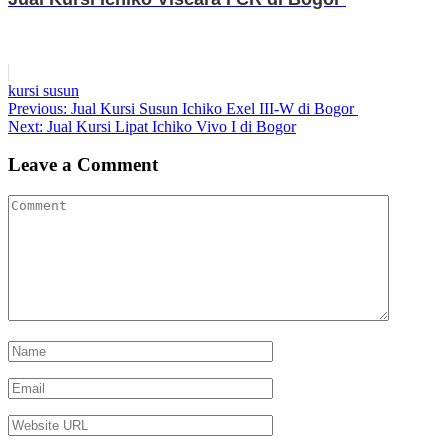
kursi susun
Post
Previous
Previous:
Jual Kursi Susun Ichiko Exel III-W di Bogor
Next
post:
Next:
Jual Kursi Lipat Ichiko Vivo I di Bogor
navigation
post:
Leave a Comment