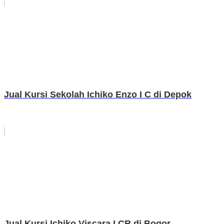
Jual Kursi Sekolah Ichiko Enzo I C di Depok
Jual Kursi Ichiko Viscara I CR di Bogor