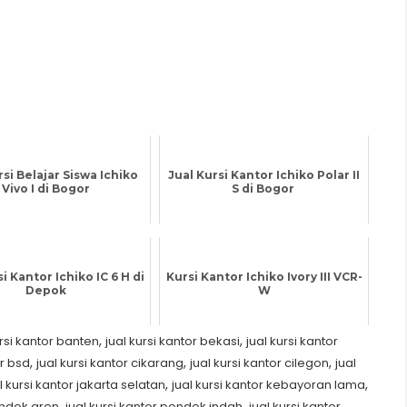
rsi Belajar Siswa Ichiko
Jual Kursi Kantor Ichiko Polar II
Vivo I di Bogor
S di Bogor
i Kantor Ichiko IC 6 H di
Kursi Kantor Ichiko Ivory III VCR-
Depok
W
,
,
ursi kantor banten
jual kursi kantor bekasi
jual kursi kantor
,
,
,
or bsd
jual kursi kantor cikarang
jual kursi kantor cilegon
jual
,
,
l kursi kantor jakarta selatan
jual kursi kantor kebayoran lama
,
,
ondok aren
jual kursi kantor pondok indah
jual kursi kantor