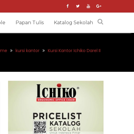
le
Papan Tulis
Katalog Sekolah
ome
kursi kantor
Kursi Kantor Ichiko Darel II