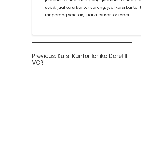
,
,
scbd
jual kursi kantor serang
jual kursi kantor
,
tangerang selatan
jual kursi kantor tebet
Post
navigation
Previous
Previous:
Kursi Kantor Ichiko Darel II
post:
VCR