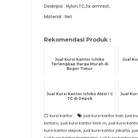
Deskripsi : Nylon,TC,fix armrest,
Material : Net
Rekomendasi Produk :
Jual Kursi Kantor Ichiko
Jual Ku
Terlengkap Harga Murah di
Bogor Timur
Jual Kursi Kantor Ichiko Alexi I C
Jual Kurs
TC di Depok
,
kursi kantor
jual kursi kantor bali
jual k
,
,
bintaro
jual kursi kantor blok m
jual kursi kant
,
,
kursi kantor depok
jual kursi kantor jakarta
jua
,
jual kursi kantor mampang
jual kursi kantor p