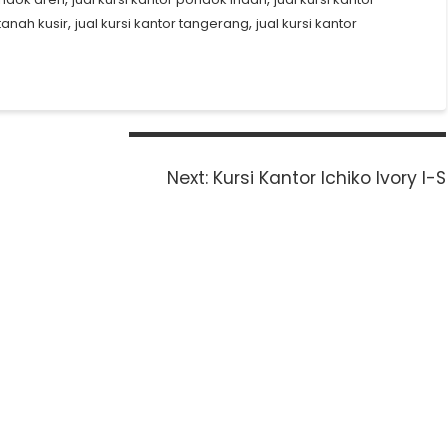
,
,
 tanah kusir
jual kursi kantor tangerang
jual kursi kantor
Next
Next:
Kursi Kantor Ichiko Ivory I-S
post: