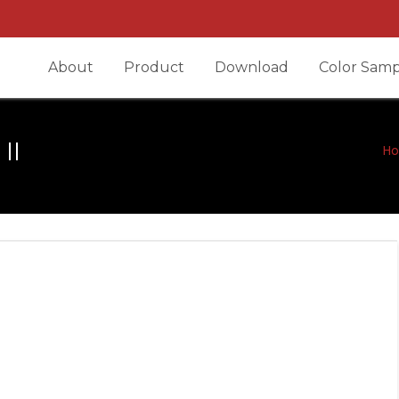
About
Product
Download
Color Samp
II
H