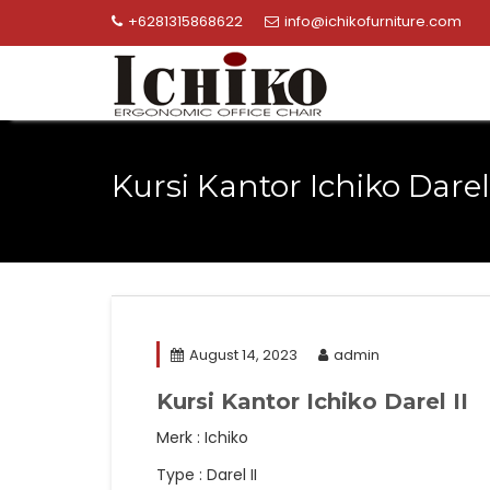
Skip
+6281315868622
info@ichikofurniture.com
to
content
Kursi Kantor Ichiko Darel 
August 14, 2023
admin
Kursi Kantor Ichiko Darel II
Merk : Ichiko
Type : Darel II