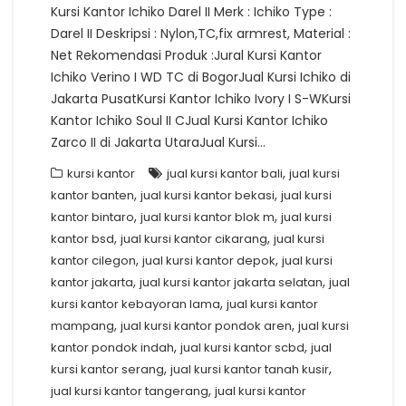
Kursi Kantor Ichiko Darel II Merk : Ichiko Type :
Darel II Deskripsi : Nylon,TC,fix armrest, Material :
Net Rekomendasi Produk :Jural Kursi Kantor
Ichiko Verino I WD TC di BogorJual Kursi Ichiko di
Jakarta PusatKursi Kantor Ichiko Ivory I S-WKursi
Kantor Ichiko Soul II CJual Kursi Kantor Ichiko
Zarco II di Jakarta UtaraJual Kursi…
,
kursi kantor
jual kursi kantor bali
jual kursi
,
,
kantor banten
jual kursi kantor bekasi
jual kursi
,
,
kantor bintaro
jual kursi kantor blok m
jual kursi
,
,
kantor bsd
jual kursi kantor cikarang
jual kursi
,
,
kantor cilegon
jual kursi kantor depok
jual kursi
,
,
kantor jakarta
jual kursi kantor jakarta selatan
jual
,
kursi kantor kebayoran lama
jual kursi kantor
,
,
mampang
jual kursi kantor pondok aren
jual kursi
,
,
kantor pondok indah
jual kursi kantor scbd
jual
,
,
kursi kantor serang
jual kursi kantor tanah kusir
,
jual kursi kantor tangerang
jual kursi kantor