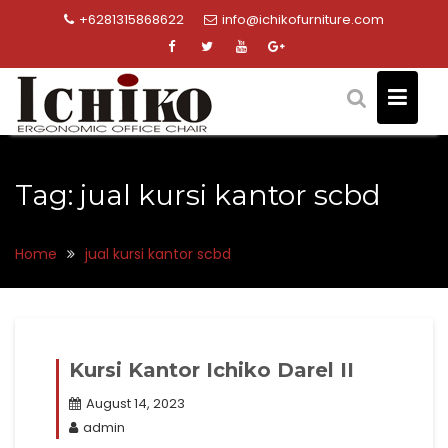
Skip
+6281315868622
info@ichikofurniture.com
to
content
Tag:
jual kursi kantor scbd
Home
jual kursi kantor scbd
Kursi Kantor Ichiko Darel II
August 14, 2023
admin